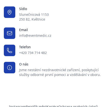
Sídlo
Slunečnicová 1153
250 82, Květnice
Email
info@eventmedic.cz
Telefon
+420 734 714 482
O nás
Jsme nestátní nezdravotnické zařízení, poskytující
služby odborné první pomoci a vzdělávání v oboru.
Instagram
Rejstřík měst
Kariéra
Ochrana osobních údajů