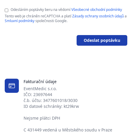
Odesláním poptávky beru na vědomí
Všeobecné obchodní podmínky
Tento web je chráněn reCAPTCHA a platí
Zásady ochrany osobních údajů
a
Smluvní podmínky
společnosti Google.
Odeslat poptávku
Fakturační údaje
EventMedic s.r.o.
IČO: 23697644
č.b. účtu: 3477601018/3030
ID datové schránky: kt29krw
Nejsme plátci DPH
C 431449 vedená u Městského soudu v Praze