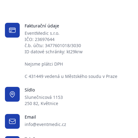
Fakturační údaje
EventMedic s.r.o.
IČO: 23697644
č.b. účtu: 3477601018/3030
ID datové schránky: kt29krw
Nejsme plátci DPH
C 431449 vedená u Městského soudu v Praze
Sídlo
Slunečnicová 1153
250 82, Květnice
Email
info@eventmedic.cz