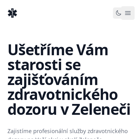
EventMedic.cz
Otev
Toggle 
Ušetříme Vám
starosti se
zajišťováním
zdravotnického
dozoru v Zeleneči
Zajistíme profesionální služby zdravotnického