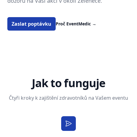
dozoru na Vaší akci v okolí Zeleneče.
Zaslat poptávku
Proč EventMedic
→
Jak to funguje
Čtyři kroky k zajištění zdravotníků na Vašem eventu