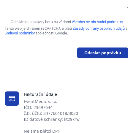
Odesláním poptávky beru na vědomí
Všeobecné obchodní podmínky
Tento web je chráněn reCAPTCHA a platí
Zásady ochrany osobních údajů
a
Smluvní podmínky
společnosti Google.
Odeslat poptávku
Fakturační údaje
EventMedic s.r.o.
IČO: 23697644
č.b. účtu: 3477601018/3030
ID datové schránky: kt29krw
Nejsme plátci DPH