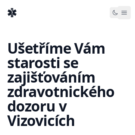
EventMedic.cz
Otev
Toggle 
Ušetříme Vám
starosti se
zajišťováním
zdravotnického
dozoru v
Vizovicích