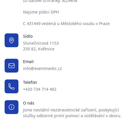
ID datové schránky: kt29krw
Nejsme plátci DPH
C 431449 vedená u Městského soudu v Praze
Sídlo
Slunečnicová 1153
250 82, Květnice
Email
info@eventmedic.cz
Telefon
+420 734 714 482
O nás
Jsme nestátní nezdravotnické zařízení, poskytující
služby odborné první pomoci a vzdělávání v oboru.