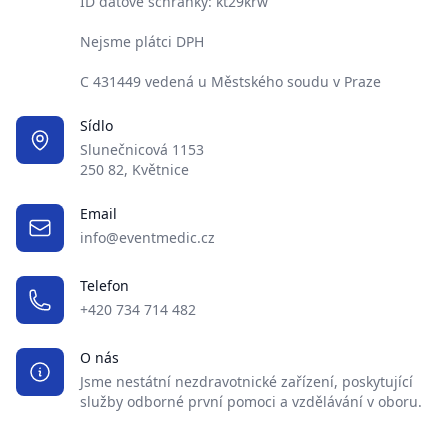
ID datové schránky: kt29krw
Nejsme plátci DPH
C 431449 vedená u Městského soudu v Praze
Sídlo
Slunečnicová 1153
250 82, Květnice
Email
info@eventmedic.cz
Telefon
+420 734 714 482
O nás
Jsme nestátní nezdravotnické zařízení, poskytující
služby odborné první pomoci a vzdělávání v oboru.