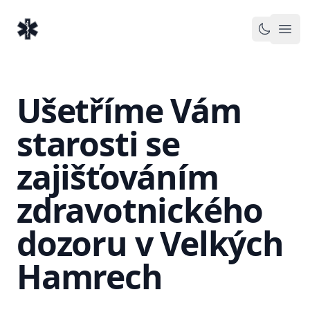
EventMedic.cz
Otev
Toggle 
Ušetříme Vám
starosti se
zajišťováním
zdravotnického
dozoru v Velkých
Hamrech