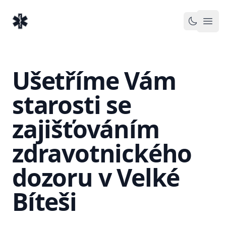
EventMedic.cz
Otev
Toggle 
Ušetříme Vám
starosti se
zajišťováním
zdravotnického
dozoru v Velké
Bíteši