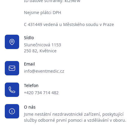
ID datové schránky: kt29krw
Nejsme plátci DPH
C 431449 vedená u Městského soudu v Praze
Sídlo
Slunečnicová 1153
250 82, Květnice
Email
info@eventmedic.cz
Telefon
+420 734 714 482
O nás
Jsme nestátní nezdravotnické zařízení, poskytující
služby odborné první pomoci a vzdělávání v oboru.