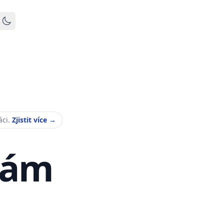
Toggle dark mode
áci.
Zjistit více
→
Vám