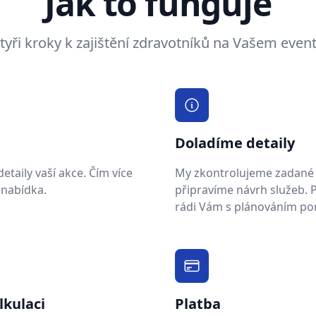
Jak to funguje
tyři kroky k zajištění zdravotníků na Vašem even
Doladíme detaily
taily vaší akce. Čím více
My zkontrolujeme zadané 
 nabídka.
připravíme návrh služeb.
rádi Vám s plánováním p
lkulaci
Platba