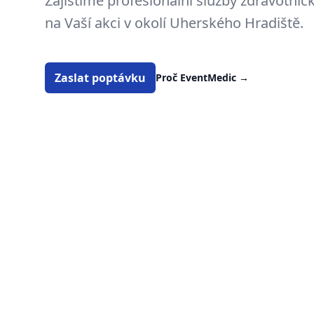
Zajistíme profesionální služby zdravotni
na Vaší akci v okolí Uherského Hradiště.
Zaslat poptávku
Proč EventMedic
→