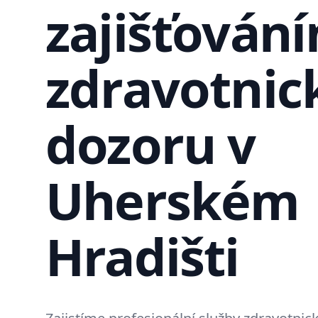
zajišťován
zdravotnic
dozoru v
Uherském
Hradišti