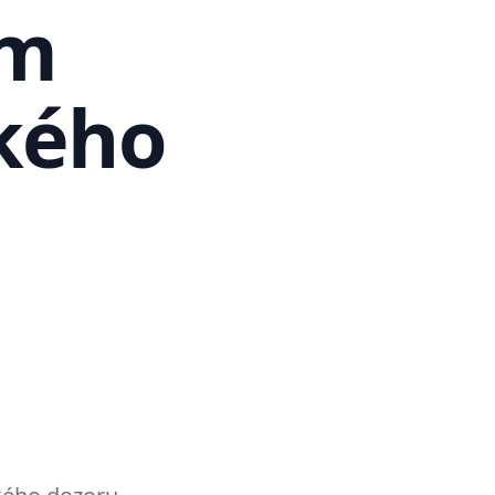
ím
kého