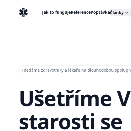
EventMedic.cz
Jak to funguje
Reference
Poptávka
Články
Hledáme zdravotníky a lékaře na dlouhodobou spolupr
Ušetříme 
starosti se