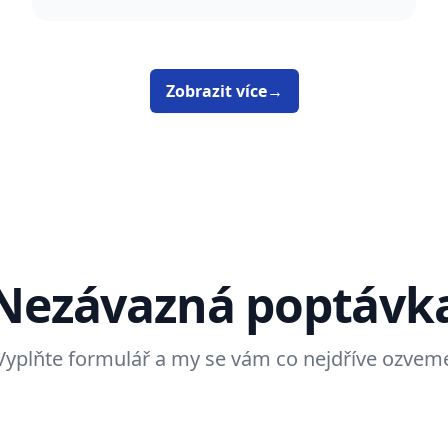
Zobrazit více
→
Nezávazná poptávk
Vyplňte formulář a my se vám co nejdříve ozvem