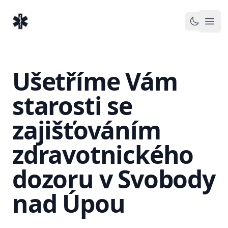
EventMedic.cz
Otev
Toggle 
Ušetříme Vám
starosti se
zajišťováním
zdravotnického
dozoru v Svobody
nad Úpou