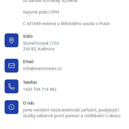
ID datové schránky: kt29krw
Nejsme plátci DPH
C 431449 vedená u Městského soudu v Praze
Sídlo
Slunečnicová 1153
250 82, Květnice
Email
info@eventmedic.cz
Telefon
+420 734 714 482
O nás
Jsme nestátní nezdravotnické zařízení, poskytující
služby odborné první pomoci a vzdělávání v oboru.