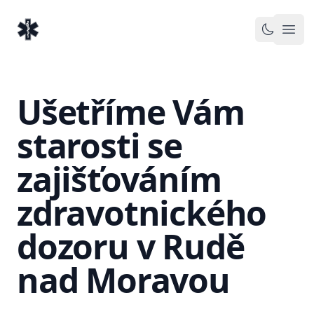
EventMedic.cz
Otev
Toggle 
Ušetříme Vám
starosti se
zajišťováním
zdravotnického
dozoru v Rudě
nad Moravou