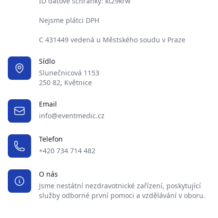
ID datové schránky: kt29krw
Nejsme plátci DPH
C 431449 vedená u Městského soudu v Praze
Sídlo
Slunečnicová 1153
250 82, Květnice
Email
info@eventmedic.cz
Telefon
+420 734 714 482
O nás
Jsme nestátní nezdravotnické zařízení, poskytující
služby odborné první pomoci a vzdělávání v oboru.