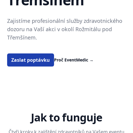
Zajistíme profesionální služby zdravotnického
dozoru na Vaší akci v okolí Rožmitálu pod
Třemšínem.
Zaslat poptávku
Proč EventMedic
→
Jak to funguje
Čtyři kroky k zajištění zdravotníků na Vašem eventu