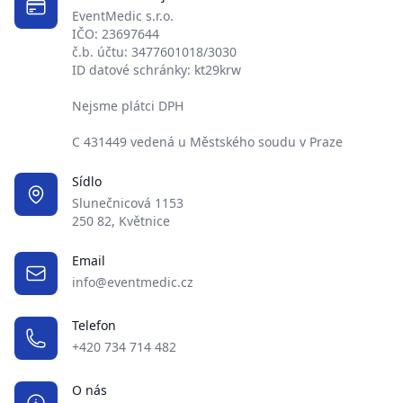
EventMedic s.r.o.
IČO: 23697644
č.b. účtu: 3477601018/3030
ID datové schránky: kt29krw
Nejsme plátci DPH
C 431449 vedená u Městského soudu v Praze
Sídlo
Slunečnicová 1153
250 82, Květnice
Email
info@eventmedic.cz
Telefon
+420 734 714 482
O nás