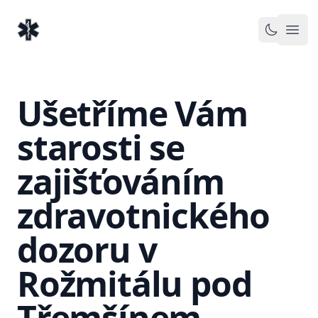
EventMedic.cz
Otev
Toggle 
Ušetříme Vám
starosti se
zajišťováním
zdravotnického
dozoru v
Rožmitálu pod
Třemšínem