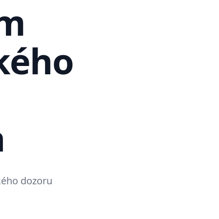
ím
kého
h
ckého dozoru