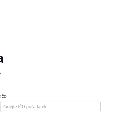
a
e
IČO