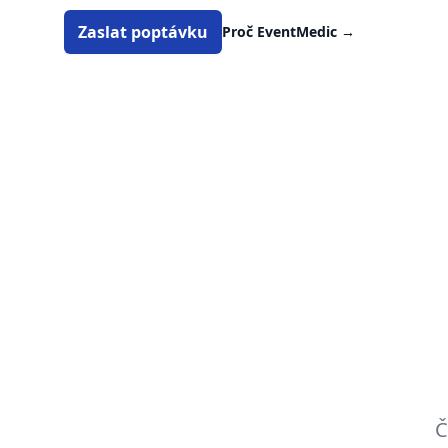
Zaslat poptávku
Proč EventMedic
→
Č