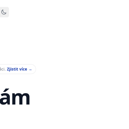
Toggle dark mode
áci.
Zjistit více
→
Vám