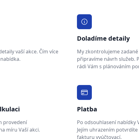
Doladíme detaily
taily vaší akce. Čím více
My zkontrolujeme zadané 
 nabídka.
připravíme návrh služeb.
rádi Vám s plánováním p
lkulaci
Platba
h provedení
Po odsouhlasení nabídky 
a míru Vaší akci.
Jejím uhrazením potvrdíte
fakturu vyúčtovací.