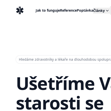
EventMedic.cz
Jak to funguje
Reference
Poptávka
Články
Hledáme zdravotníky a lékaře na dlouhodobou spolupr
Ušetříme 
starosti se