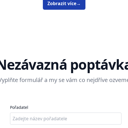
Zobrazit více
→
Nezávazná poptávk
Vyplňte formulář a my se vám co nejdříve ozvem
Pořadatel