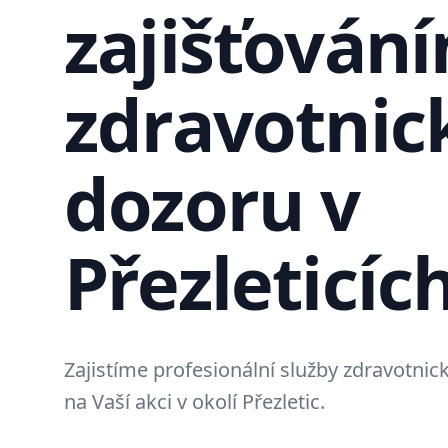
zajišťován
zdravotnic
dozoru v
Přezleticíc
Zajistíme profesionální služby zdravotni
na Vaší akci v okolí Přezletic.