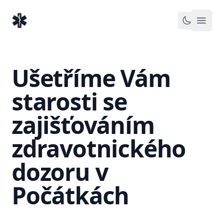
EventMedic.cz
Otev
Toggle 
Ušetříme Vám
starosti se
zajišťováním
zdravotnického
dozoru v
Počátkách