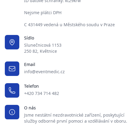
ID datové schránky: kt29krw
Nejsme plátci DPH
C 431449 vedená u Městského soudu v Praze
Sídlo
Slunečnicová 1153
250 82, Květnice
Email
info@eventmedic.cz
Telefon
+420 734 714 482
O nás
Jsme nestátní nezdravotnické zařízení, poskytující
služby odborné první pomoci a vzdělávání v oboru.