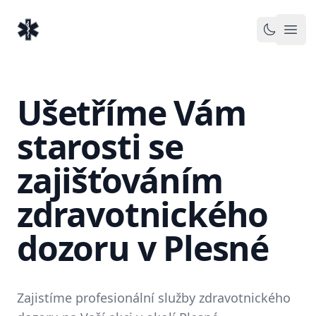
EventMedic.cz
Otev
Toggle 
Ušetříme Vám
starosti se
zajišťováním
zdravotnického
dozoru v Plesné
Zajistíme profesionální služby zdravotnického