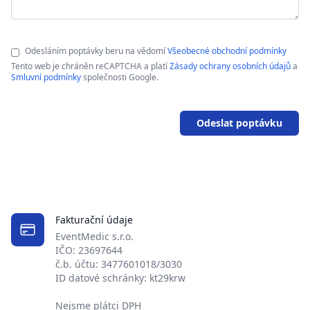
Odesláním poptávky beru na vědomí
Všeobecné obchodní podmínky
Tento web je chráněn reCAPTCHA a platí
Zásady ochrany osobních údajů
a
Smluvní podmínky
společnosti Google.
Odeslat poptávku
Fakturační údaje
EventMedic s.r.o.
IČO: 23697644
č.b. účtu: 3477601018/3030
ID datové schránky: kt29krw
Nejsme plátci DPH