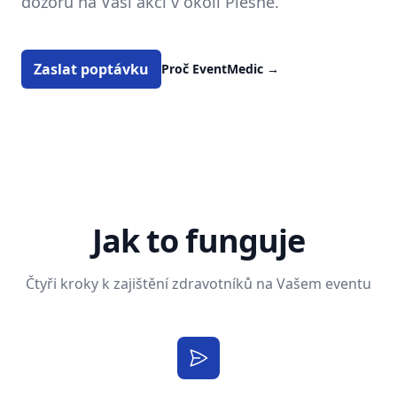
dozoru na Vaší akci v okolí Plesné.
Zaslat poptávku
Proč EventMedic
→
Jak to funguje
Čtyři kroky k zajištění zdravotníků na Vašem eventu