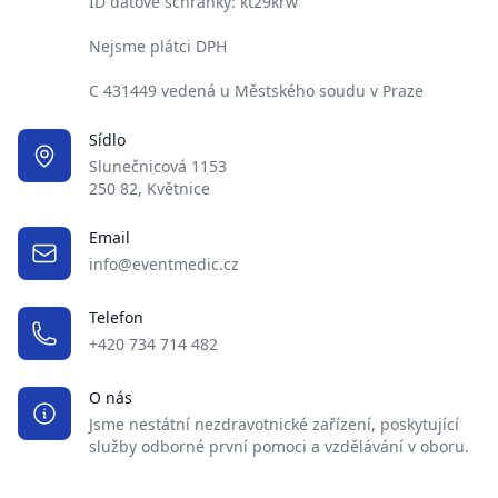
ID datové schránky: kt29krw
Nejsme plátci DPH
C 431449 vedená u Městského soudu v Praze
Sídlo
Slunečnicová 1153
250 82, Květnice
Email
info@eventmedic.cz
Telefon
+420 734 714 482
O nás
Jsme nestátní nezdravotnické zařízení, poskytující
služby odborné první pomoci a vzdělávání v oboru.