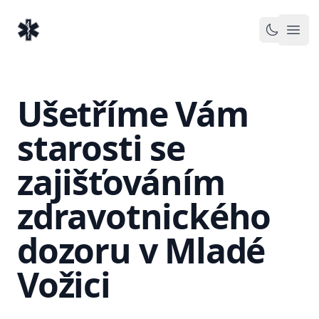
EventMedic.cz
Otev
Toggle 
Ušetříme Vám
starosti se
zajišťováním
zdravotnického
dozoru v Mladé
Vožici