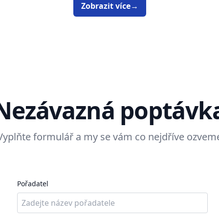
Zobrazit více
→
Nezávazná poptávk
Vyplňte formulář a my se vám co nejdříve ozvem
Pořadatel