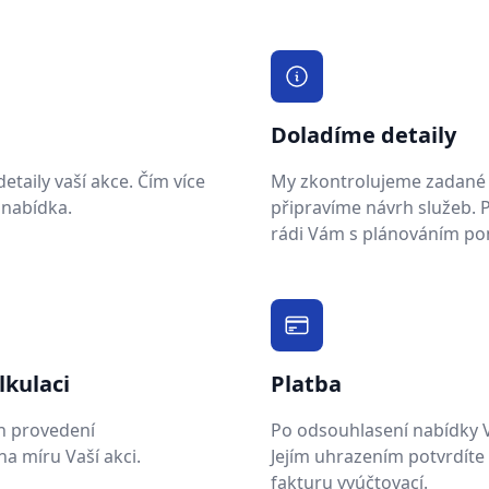
Doladíme detaily
taily vaší akce. Čím více
My zkontrolujeme zadané 
 nabídka.
připravíme návrh služeb.
rádi Vám s plánováním p
lkulaci
Platba
h provedení
Po odsouhlasení nabídky 
a míru Vaší akci.
Jejím uhrazením potvrdíte
fakturu vyúčtovací.