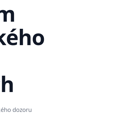
ím
kého
ch
ckého dozoru