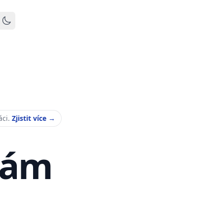
Toggle dark mode
áci.
Zjistit více
→
Vám