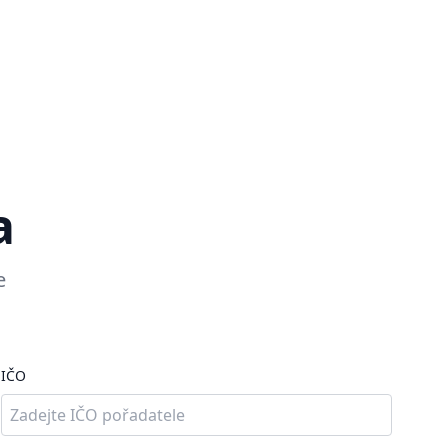
a
e
IČO