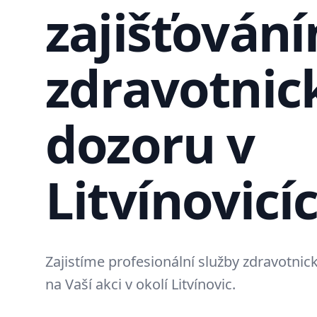
zajišťován
zdravotnic
dozoru v
Litvínovicí
Zajistíme profesionální služby zdravotni
na Vaší akci v okolí Litvínovic.