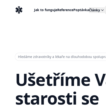
EventMedic.cz
Jak to funguje
Reference
Poptávka
Články
Hledáme zdravotníky a lékaře na dlouhodobou spolupr
Ušetříme 
starosti se