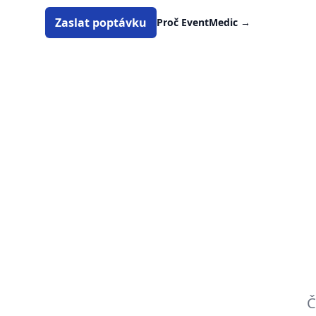
Zaslat poptávku
Proč EventMedic
→
Č