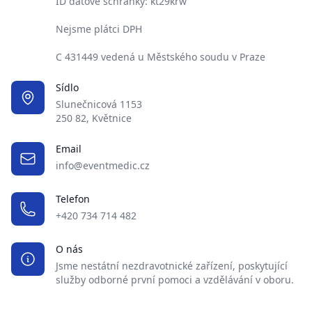
ID datové schránky: kt29krw
Nejsme plátci DPH
C 431449 vedená u Městského soudu v Praze
Sídlo
Slunečnicová 1153
250 82, Květnice
Email
info@eventmedic.cz
Telefon
+420 734 714 482
O nás
Jsme nestátní nezdravotnické zařízení, poskytující
služby odborné první pomoci a vzdělávání v oboru.