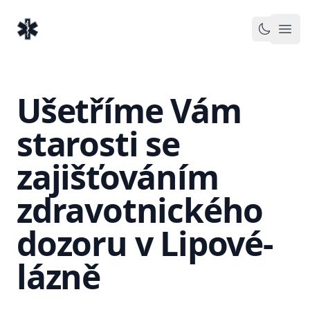
EventMedic.cz
Otev
Toggle 
Ušetříme Vám
starosti se
zajišťováním
zdravotnického
dozoru v Lipové-
lázně