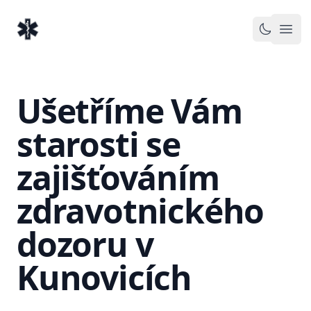
EventMedic.cz
Otev
Toggle 
Ušetříme Vám
starosti se
zajišťováním
zdravotnického
dozoru v
Kunovicích