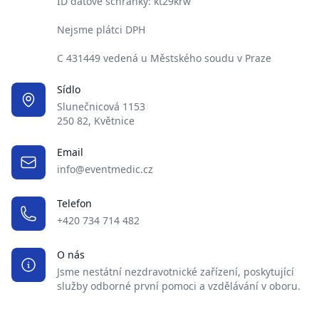
ID datové schránky: kt29krw
Nejsme plátci DPH
C 431449 vedená u Městského soudu v Praze
Sídlo
Slunečnicová 1153
250 82, Květnice
Email
info@eventmedic.cz
Telefon
+420 734 714 482
O nás
Jsme nestátní nezdravotnické zařízení, poskytující
služby odborné první pomoci a vzdělávání v oboru.