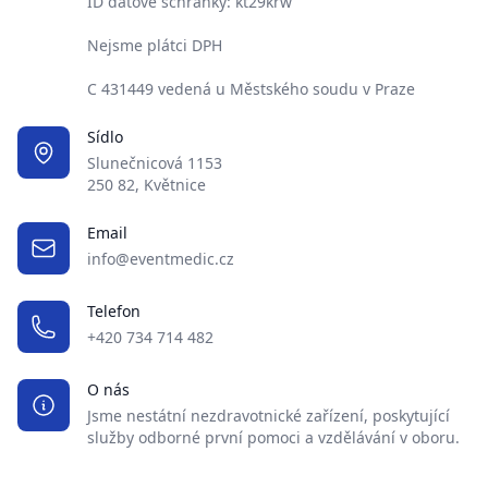
ID datové schránky: kt29krw
Nejsme plátci DPH
C 431449 vedená u Městského soudu v Praze
Sídlo
Slunečnicová 1153
250 82, Květnice
Email
info@eventmedic.cz
Telefon
+420 734 714 482
O nás
Jsme nestátní nezdravotnické zařízení, poskytující
služby odborné první pomoci a vzdělávání v oboru.