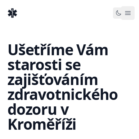
EventMedic.cz
Otev
Toggle 
Ušetříme Vám
starosti se
zajišťováním
zdravotnického
dozoru v
Kroměříži