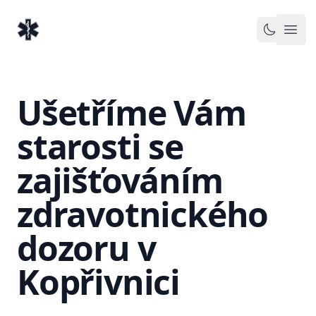
EventMedic.cz
Otev
Toggle 
Ušetříme Vám
starosti se
zajišťováním
zdravotnického
dozoru v
Kopřivnici