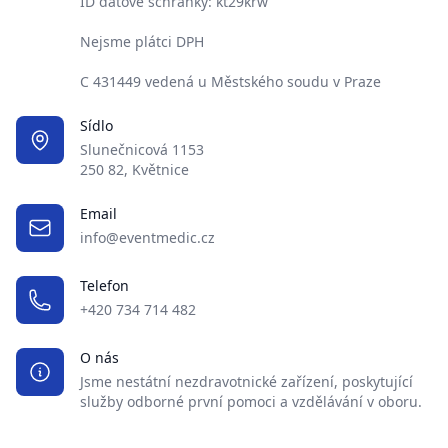
ID datové schránky: kt29krw
Nejsme plátci DPH
C 431449 vedená u Městského soudu v Praze
Sídlo
Slunečnicová 1153
250 82, Květnice
Email
info@eventmedic.cz
Telefon
+420 734 714 482
O nás
Jsme nestátní nezdravotnické zařízení, poskytující
služby odborné první pomoci a vzdělávání v oboru.