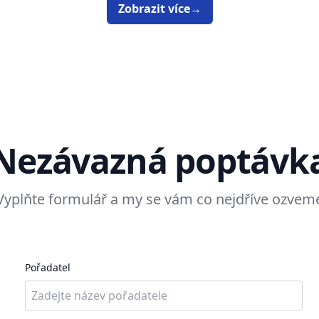
Zobrazit více
→
Nezávazná poptávk
Vyplňte formulář a my se vám co nejdříve ozvem
Pořadatel