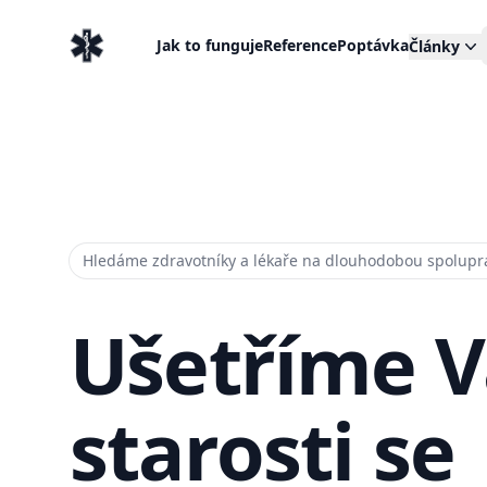
EventMedic.cz
Jak to funguje
Reference
Poptávka
Články
Hledáme zdravotníky a lékaře na dlouhodobou spolupr
Ušetříme 
starosti se