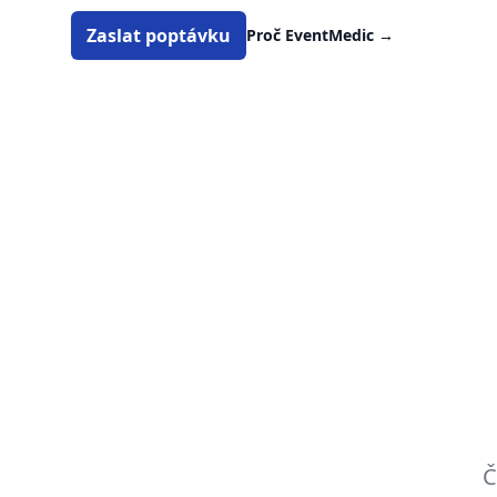
Zaslat poptávku
Proč EventMedic
→
Č