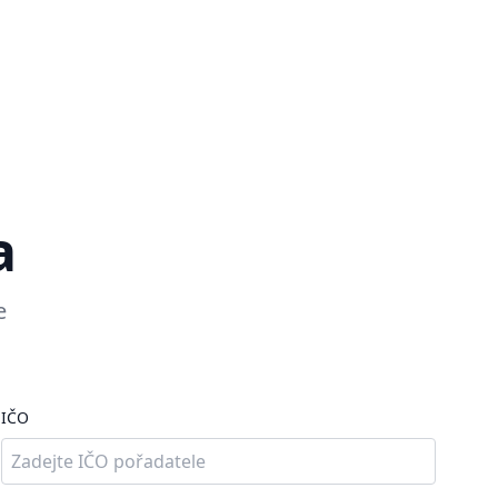
a
e
IČO