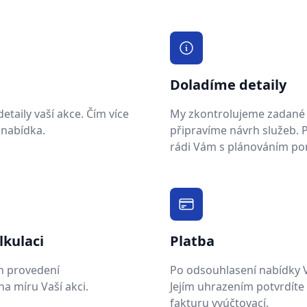
Doladíme detaily
taily vaší akce. Čím více
My zkontrolujeme zadané 
 nabídka.
připravíme návrh služeb.
rádi Vám s plánováním p
lkulaci
Platba
h provedení
Po odsouhlasení nabídky 
a míru Vaší akci.
Jejím uhrazením potvrdíte
fakturu vyúčtovací.