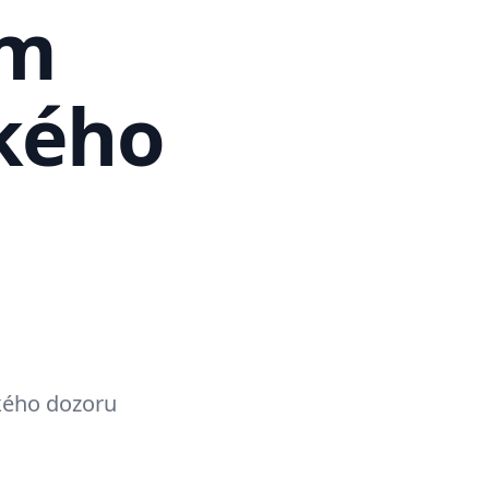
ím
kého
ckého dozoru