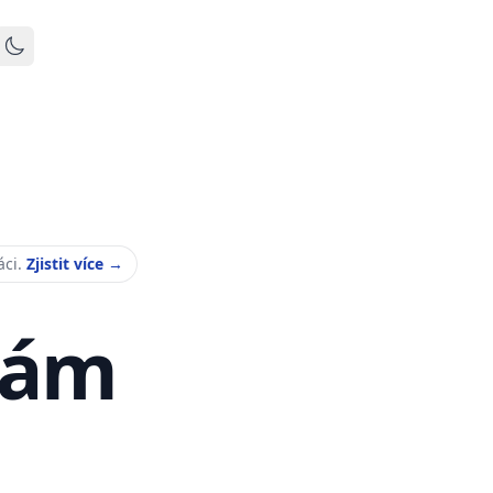
Toggle dark mode
áci.
Zjistit více
→
Vám