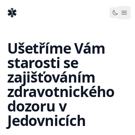
EventMedic.cz
Otev
Toggle 
Ušetříme Vám
starosti se
zajišťováním
zdravotnického
dozoru v
Jedovnicích