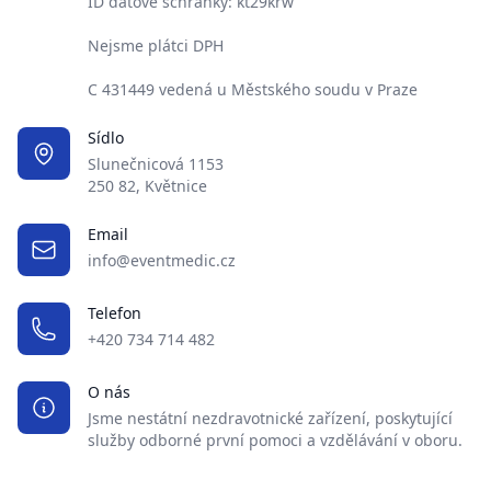
ID datové schránky: kt29krw
Nejsme plátci DPH
C 431449 vedená u Městského soudu v Praze
Sídlo
Slunečnicová 1153
250 82, Květnice
Email
info@eventmedic.cz
Telefon
+420 734 714 482
O nás
Jsme nestátní nezdravotnické zařízení, poskytující
služby odborné první pomoci a vzdělávání v oboru.