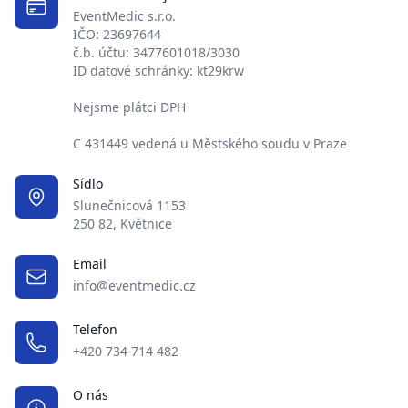
EventMedic s.r.o.
IČO: 23697644
č.b. účtu: 3477601018/3030
ID datové schránky: kt29krw
Nejsme plátci DPH
C 431449 vedená u Městského soudu v Praze
Sídlo
Slunečnicová 1153
250 82, Květnice
Email
info@eventmedic.cz
Telefon
+420 734 714 482
O nás