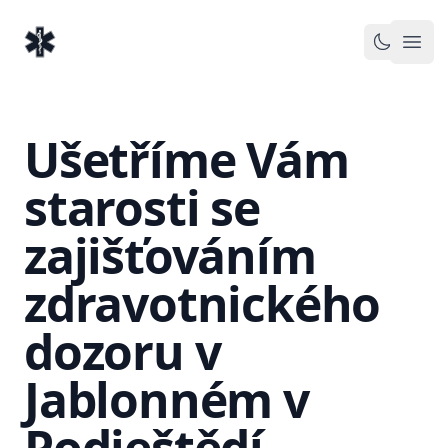
EventMedic.cz
Otev
Toggle 
Ušetříme Vám
starosti se
zajišťováním
zdravotnického
dozoru v
Jablonném v
Podještědí