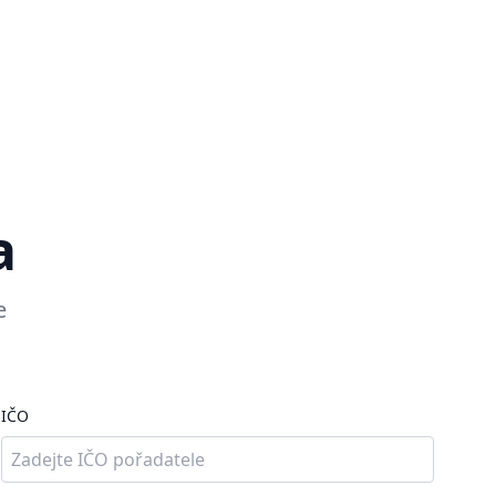
a
e
IČO