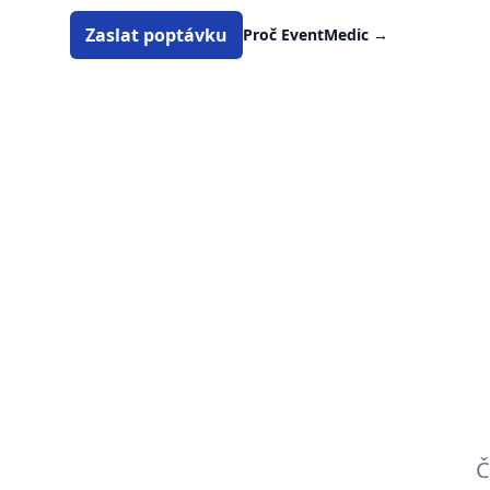
Zaslat poptávku
Proč EventMedic
→
Č