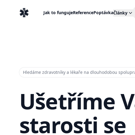
EventMedic.cz
Jak to funguje
Reference
Poptávka
Články
Hledáme zdravotníky a lékaře na dlouhodobou spolupr
Ušetříme 
starosti se