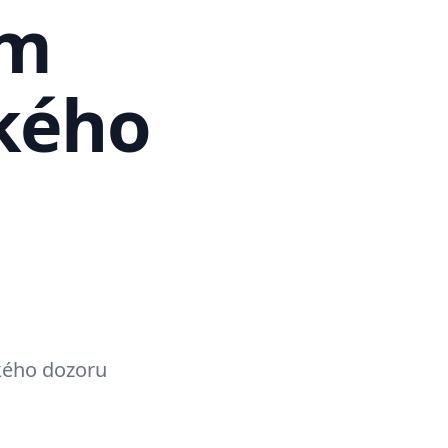
ím
kého
ckého dozoru