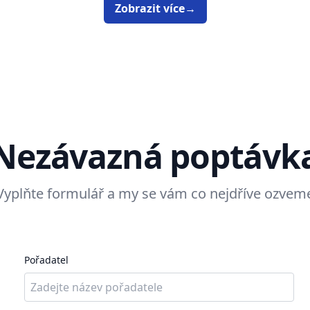
Zobrazit více
→
Nezávazná poptávk
Vyplňte formulář a my se vám co nejdříve ozvem
Pořadatel