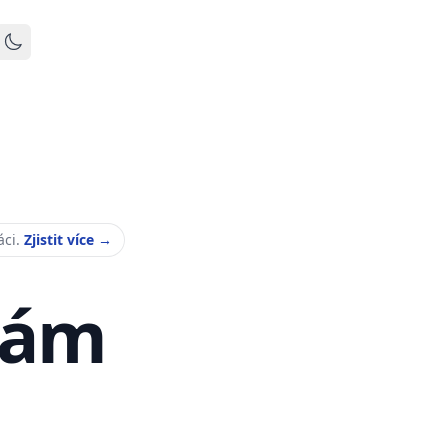
Toggle dark mode
áci.
Zjistit více
→
Vám