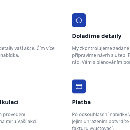
Doladíme detaily
taily vaší akce. Čím více
My zkontrolujeme zadané 
 nabídka.
připravíme návrh služeb.
rádi Vám s plánováním p
lkulaci
Platba
h provedení
Po odsouhlasení nabídky 
a míru Vaší akci.
Jejím uhrazením potvrdíte
fakturu vyúčtovací.