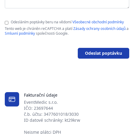
Odesláním poptávky beru na vědomí
Všeobecné obchodní podmínky
Tento web je chráněn reCAPTCHA a platí
Zásady ochrany osobních údajů
a
Smluvní podmínky
společnosti Google.
Odeslat poptávku
Fakturační údaje
EventMedic s.r.o.
IČO: 23697644
č.b. účtu: 3477601018/3030
ID datové schránky: kt29krw
Nejsme plátci DPH