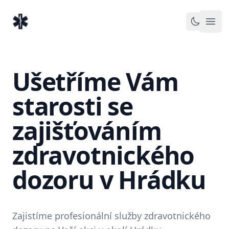
EventMedic.cz
Otev
Toggle 
Ušetříme Vám
starosti se
zajišťováním
zdravotnického
dozoru v Hrádku
Zajistíme profesionální služby zdravotnického