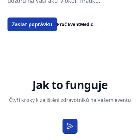
dozoru na Vaší akci v okolí Hrádku.
Zaslat poptávku
Proč EventMedic
→
Jak to funguje
Čtyři kroky k zajištění zdravotníků na Vašem eventu