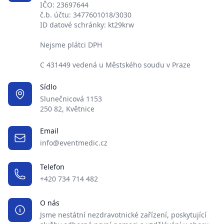
IČO: 23697644
č.b. účtu: 3477601018/3030
ID datové schránky: kt29krw
Nejsme plátci DPH
C 431449 vedená u Městského soudu v Praze
Sídlo
Slunečnicová 1153
250 82, Květnice
Email
info@eventmedic.cz
Telefon
+420 734 714 482
O nás
Jsme nestátní nezdravotnické zařízení, poskytující