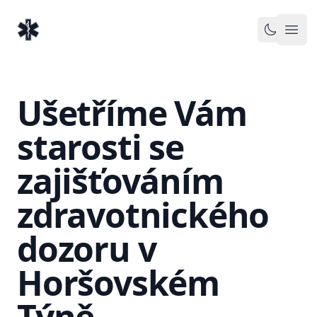
EventMedic.cz
Otev
Toggle 
Ušetříme Vám
starosti se
zajišťováním
zdravotnického
dozoru v
Horšovském
Týně