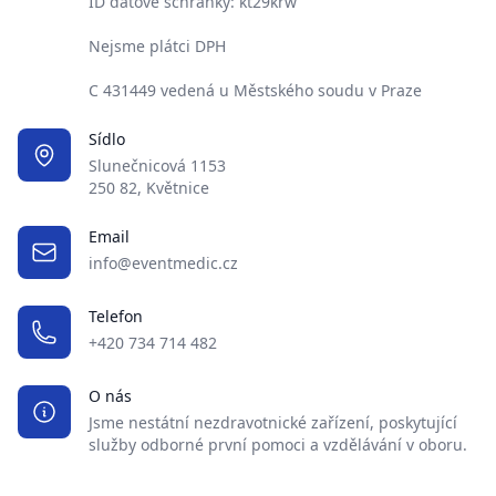
ID datové schránky: kt29krw
Nejsme plátci DPH
C 431449 vedená u Městského soudu v Praze
Sídlo
Slunečnicová 1153
250 82, Květnice
Email
info@eventmedic.cz
Telefon
+420 734 714 482
O nás
Jsme nestátní nezdravotnické zařízení, poskytující
služby odborné první pomoci a vzdělávání v oboru.