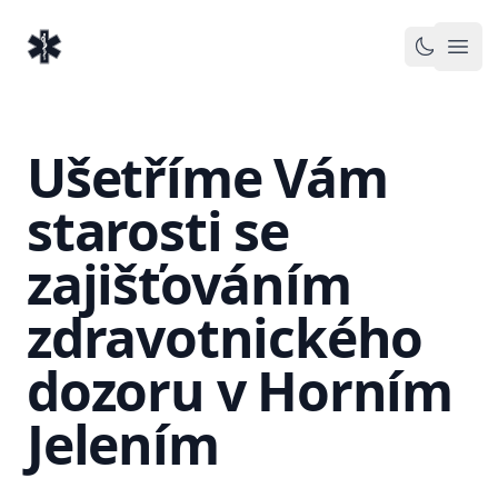
EventMedic.cz
Otev
Toggle 
Ušetříme Vám
starosti se
zajišťováním
zdravotnického
dozoru v Horním
Jelením