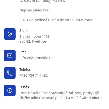
ID datové schránky: kt29krw
Nejsme plátci DPH
C 431449 vedená u Městského soudu v Praze
Sídlo
Slunečnicová 1153
250 82, Květnice
Email
info@eventmedic.cz
Telefon
+420 734 714 482
O nás
Jsme nestátní nezdravotnické zařízení, poskytující
služby odborné první pomoci a vzdělávání v oboru.