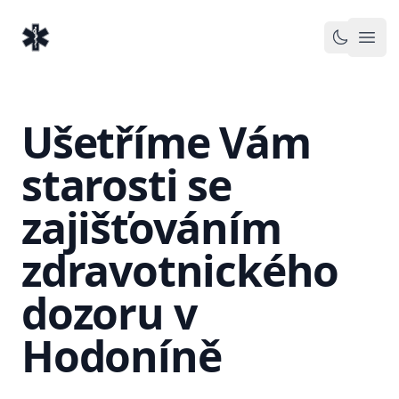
EventMedic.cz
Otev
Toggle 
Ušetříme Vám
starosti se
zajišťováním
zdravotnického
dozoru v
Hodoníně