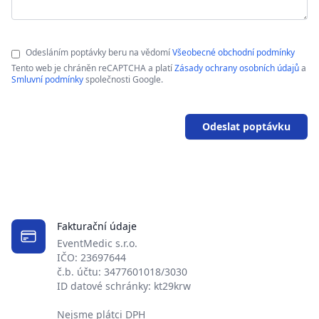
Odesláním poptávky beru na vědomí
Všeobecné obchodní podmínky
Tento web je chráněn reCAPTCHA a platí
Zásady ochrany osobních údajů
a
Smluvní podmínky
společnosti Google.
Odeslat poptávku
Fakturační údaje
EventMedic s.r.o.
IČO: 23697644
č.b. účtu: 3477601018/3030
ID datové schránky: kt29krw
Nejsme plátci DPH