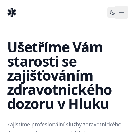
EventMedic.cz
Otev
Toggle 
Ušetříme Vám
starosti se
zajišťováním
zdravotnického
dozoru v Hluku
Zajistíme profesionální služby zdravotnického