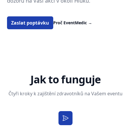
dozoru na Vaší akci v okolí Hluku.
Zaslat poptávku
Proč EventMedic
→
Jak to funguje
Čtyři kroky k zajištění zdravotníků na Vašem eventu