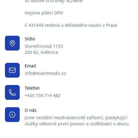
ID datové schránky: kt29krw
Nejsme plátci DPH
C 431449 vedená u Městského soudu v Praze
Sídlo
Slunečnicová 1153
250 82, Květnice
Email
info@eventmedic.cz
Telefon
+420 734 714 482
O nás
Jsme nestátní nezdravotnické zařízení, poskytující
služby odborné první pomoci a vzdělávání v oboru.