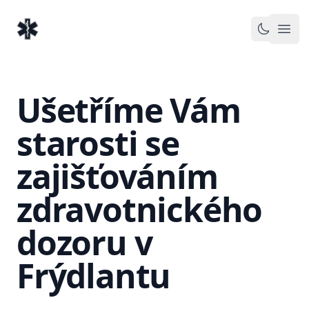
EventMedic.cz
Otev
Toggle 
Ušetříme Vám
starosti se
zajišťováním
zdravotnického
dozoru v
Frýdlantu