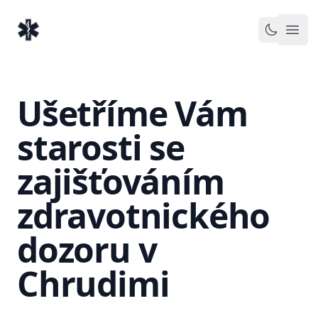
EventMedic.cz
Otev
Toggle 
Ušetříme Vám
starosti se
zajišťováním
zdravotnického
dozoru v
Chrudimi