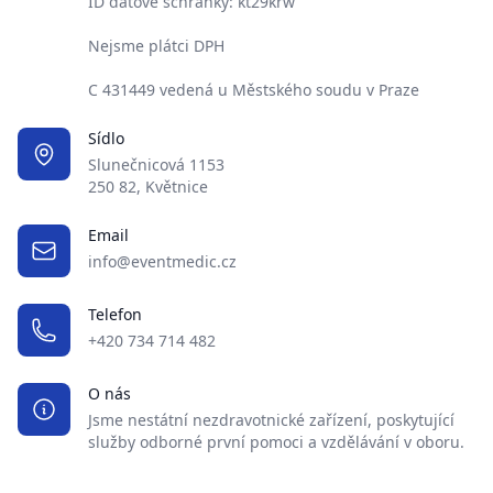
ID datové schránky: kt29krw
Nejsme plátci DPH
C 431449 vedená u Městského soudu v Praze
Sídlo
Slunečnicová 1153
250 82, Květnice
Email
info@eventmedic.cz
Telefon
+420 734 714 482
O nás
Jsme nestátní nezdravotnické zařízení, poskytující
služby odborné první pomoci a vzdělávání v oboru.