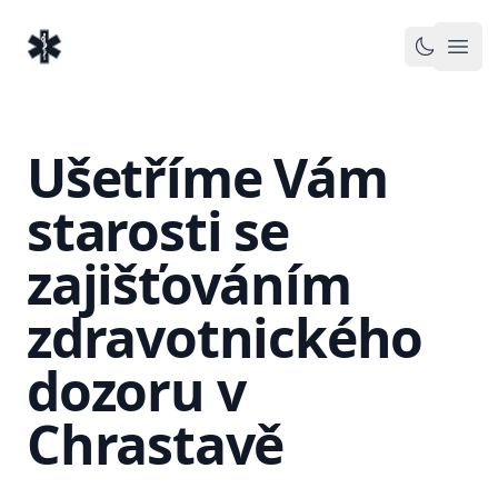
EventMedic.cz
Otev
Toggle 
Ušetříme Vám
starosti se
zajišťováním
zdravotnického
dozoru v
Chrastavě