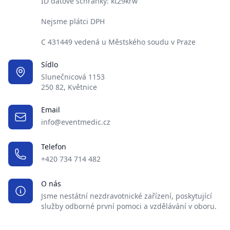
ID datové schránky: kt29krw
Nejsme plátci DPH
C 431449 vedená u Městského soudu v Praze
Sídlo
Slunečnicová 1153
250 82, Květnice
Email
info@eventmedic.cz
Telefon
+420 734 714 482
O nás
Jsme nestátní nezdravotnické zařízení, poskytující
služby odborné první pomoci a vzdělávání v oboru.