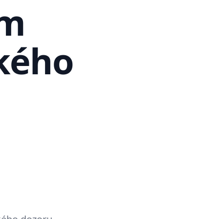
ím
kého