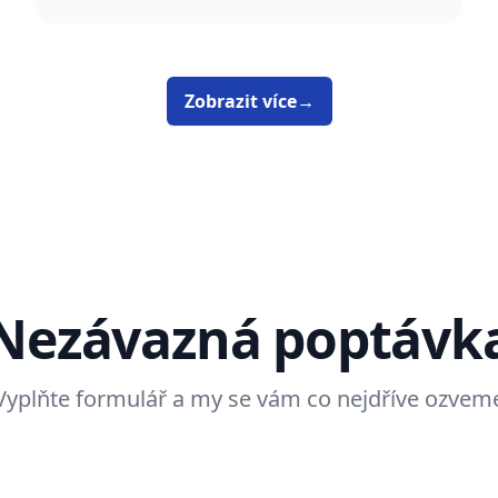
Zobrazit více
→
Nezávazná poptávk
Vyplňte formulář a my se vám co nejdříve ozvem