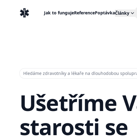
EventMedic.cz
Jak to funguje
Reference
Poptávka
Články
Hledáme zdravotníky a lékaře na dlouhodobou spolupr
Ušetříme 
starosti se