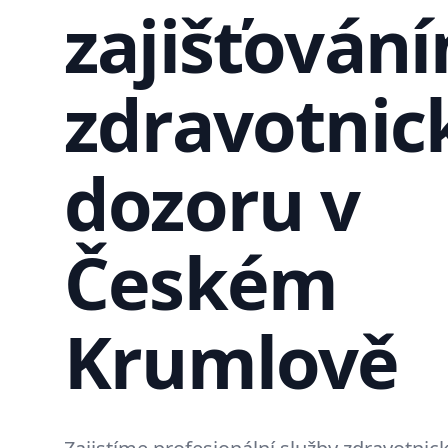
zajišťován
zdravotnic
dozoru v
Českém
Krumlově