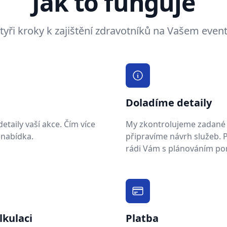
Jak to funguje
tyři kroky k zajištění zdravotníků na Vašem even
Doladíme detaily
taily vaší akce. Čím více
My zkontrolujeme zadané 
 nabídka.
připravíme návrh služeb.
rádi Vám s plánováním p
lkulaci
Platba