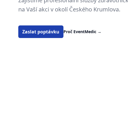
Zajistíme profesionální služby zdravotni
na Vaší akci v okolí Českého Krumlova.
Zaslat poptávku
Proč EventMedic
→