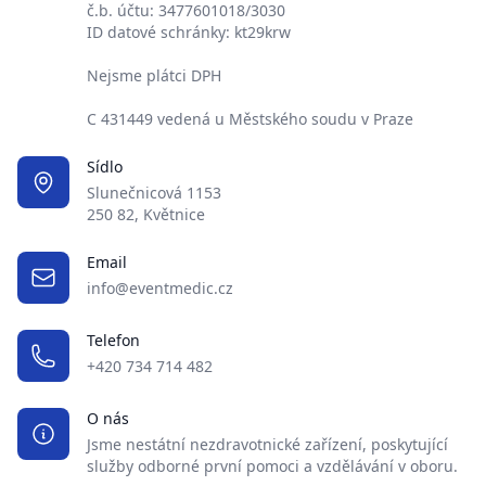
č.b. účtu: 3477601018/3030
ID datové schránky: kt29krw
Nejsme plátci DPH
C 431449 vedená u Městského soudu v Praze
Sídlo
Slunečnicová 1153
250 82, Květnice
Email
info@eventmedic.cz
Telefon
+420 734 714 482
O nás
Jsme nestátní nezdravotnické zařízení, poskytující
služby odborné první pomoci a vzdělávání v oboru.