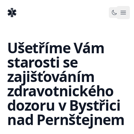
EventMedic.cz
Otev
Toggle 
Ušetříme Vám
starosti se
zajišťováním
zdravotnického
dozoru v Bystřici
nad Pernštejnem