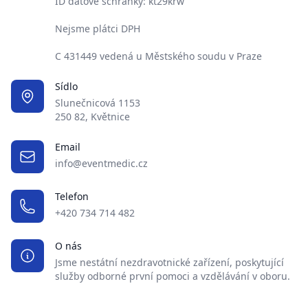
ID datové schránky: kt29krw
Nejsme plátci DPH
C 431449 vedená u Městského soudu v Praze
Sídlo
Slunečnicová 1153
250 82, Květnice
Email
info@eventmedic.cz
Telefon
+420 734 714 482
O nás
Jsme nestátní nezdravotnické zařízení, poskytující
služby odborné první pomoci a vzdělávání v oboru.