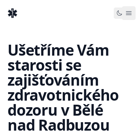
EventMedic.cz
Otev
Toggle 
Ušetříme Vám
starosti se
zajišťováním
zdravotnického
dozoru v Bělé
nad Radbuzou