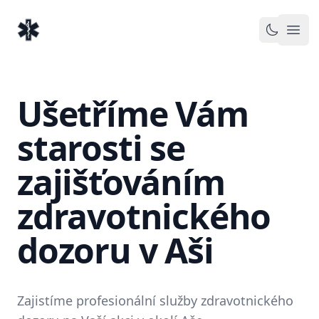
EventMedic.cz
Otev
Toggle 
Ušetříme Vám
starosti se
zajišťováním
zdravotnického
dozoru v Aši
Zajistíme profesionální služby zdravotnického