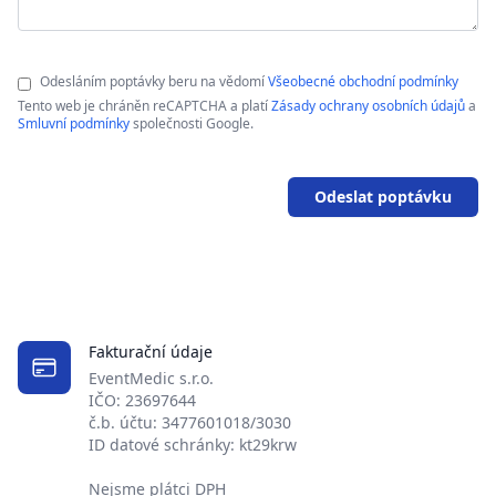
Odesláním poptávky beru na vědomí
Všeobecné obchodní podmínky
Tento web je chráněn reCAPTCHA a platí
Zásady ochrany osobních údajů
a
Smluvní podmínky
společnosti Google.
Odeslat poptávku
Fakturační údaje
EventMedic s.r.o.
IČO: 23697644
č.b. účtu: 3477601018/3030
ID datové schránky: kt29krw
Nejsme plátci DPH